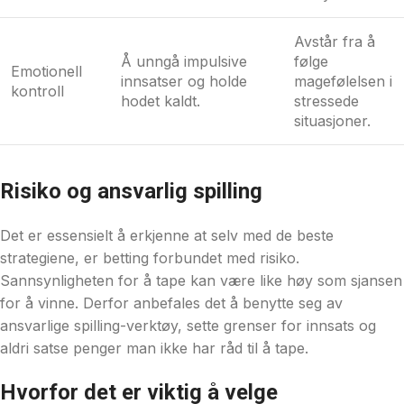
Avstår fra å
Å unngå impulsive
følge
Emotionell
innsatser og holde
magefølelsen i
kontroll
hodet kaldt.
stressede
situasjoner.
Risiko og ansvarlig spilling
Det er essensielt å erkjenne at selv med de beste
strategiene, er betting forbundet med risiko.
Sannsynligheten for å tape kan være like høy som sjansen
for å vinne. Derfor anbefales det å benytte seg av
ansvarlige spilling-verktøy, sette grenser for innsats og
aldri satse penger man ikke har råd til å tape.
Hvorfor det er viktig å velge