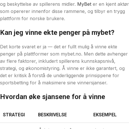
og beskyttelse av spillerens midler.
MyBet
er en kjent aktør
som opererer innenfor disse rammene, og tilbyr en trygg
plattform for norske brukere.
Kan jeg vinne ekte penger på mybet?
Det korte svaret er ja — det er fullt mulig å vinne ekte
penger på plattformer som mybet.no. Men dette avhenger
av flere faktorer, inkludert spillerens kunnskapsnivå,
strategi, og økonomistyring. Å vinne er ikke garantert, og
det er kritisk å forstå de underliggende prinsippene for
sportsbetting for å maksimere sine vinnersjanser.
Hvordan øke sjansene for å vinne
STRATEGI
BESKRIVELSE
EKSEMPEL