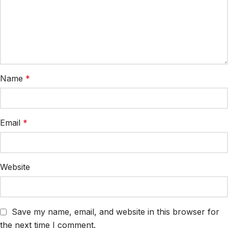
Name
*
Email
*
Website
Save my name, email, and website in this browser for
the next time I comment.