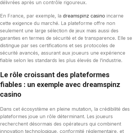
délivrées après un contrôle rigoureux.
En France, par exemple, la
dreamspinz casino
incarne
cette exigence du marché. La plateforme offre non
seulement une large sélection de jeux mais aussi des
garanties en termes de sécurité et de transparence. Elle se
distingue par ses certifications et ses protocoles de
sécurité avancés, assurant aux joueurs une expérience
fiable selon les standards les plus élevés de l’industrie.
Le rôle croissant des plateformes
fiables : un exemple avec dreamspinz
casino
Dans cet écosystème en pleine mutation, la crédibilité des
plateformes joue un rôle déterminant. Les joueurs
recherchent désormais des opérateurs qui combinent
innovation technologique, conformité réglementaire, et