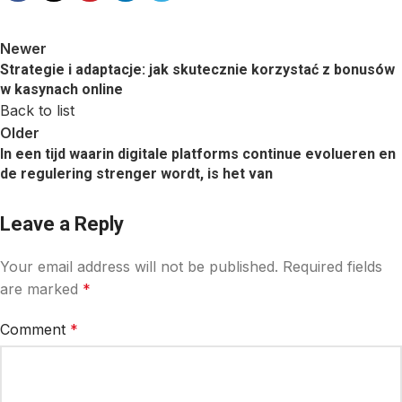
Newer
Strategie i adaptacje: jak skutecznie korzystać z bonusów
w kasynach online
Back to list
Older
In een tijd waarin digitale platforms continue evolueren en
de regulering strenger wordt, is het van
Leave a Reply
Your email address will not be published.
Required fields
are marked
*
Comment
*