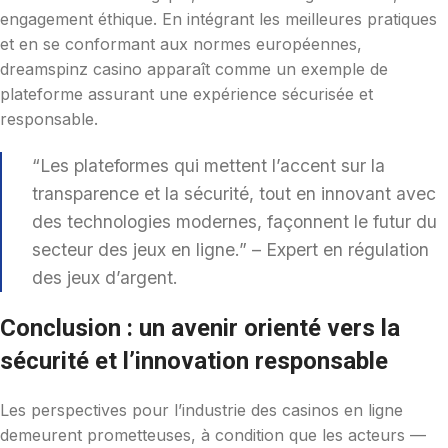
engagement éthique. En intégrant les meilleures pratiques
et en se conformant aux normes européennes,
dreamspinz casino apparaît comme un exemple de
plateforme assurant une expérience sécurisée et
responsable.
“Les plateformes qui mettent l’accent sur la
transparence et la sécurité, tout en innovant avec
des technologies modernes, façonnent le futur du
secteur des jeux en ligne.” – Expert en régulation
des jeux d’argent.
Conclusion : un avenir orienté vers la
sécurité et l’innovation responsable
Les perspectives pour l’industrie des casinos en ligne
demeurent prometteuses, à condition que les acteurs —