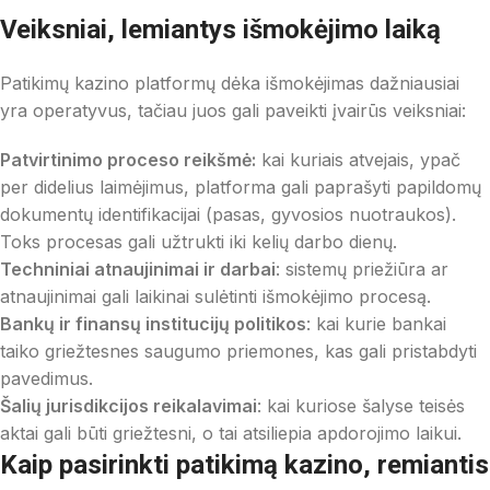
Veiksniai, lemiantys išmokėjimo laiką
Patikimų kazino platformų dėka išmokėjimas dažniausiai
yra operatyvus, tačiau juos gali paveikti įvairūs veiksniai:
Patvirtinimo proceso reikšmė:
kai kuriais atvejais, ypač
per didelius laimėjimus, platforma gali paprašyti papildomų
dokumentų identifikacijai (pasas, gyvosios nuotraukos).
Toks procesas gali užtrukti iki kelių darbo dienų.
Techniniai atnaujinimai ir darbai
: sistemų priežiūra ar
atnaujinimai gali laikinai sulėtinti išmokėjimo procesą.
Bankų ir finansų institucijų politikos
: kai kurie bankai
taiko griežtesnes saugumo priemones, kas gali pristabdyti
pavedimus.
Šalių jurisdikcijos reikalavimai
: kai kuriose šalyse teisės
aktai gali būti griežtesni, o tai atsiliepia apdorojimo laikui.
Kaip pasirinkti patikimą kazino, remiantis