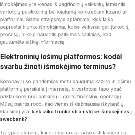
išmokėjimas yra vienas iš pagrindinių veiksnių, lemiantis
vartotojų pasitikėjimą bei lojalumą konkrečiam kazino ar
platformai. Šiame straipsnyje aptarsime, kiek laiko
paprastai trunka išmokėjimai, kokie veiksniai gali įtakoti šį
procesą, ir kaip naudotis patikimais šaltiniais, kad
gautumėte aiškią informaciją.
Elektroninių lošimų platformos: kodėl
svarbu žinoti išmokėjimo terminus?
Koronaviruso pandemijos metu dauguma kazino ir lošimų
platformų persikėlė į internetą, o vartotojai tapo ypač
priklausomi nuo patikimų ir greitų finansinių operacijų.
Mūsų patirtis rodo, kad vienas iš dažniausiai iškylančių
klausimų yra:
kiek laiko trunka stromstrike išmokėjimas į
swedbank?
Tai ypač aktualu, kai norima greitai pasikeisti laimėjimus į