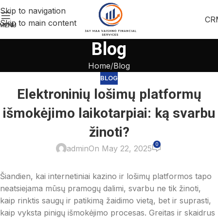
Skip to navigation
CR
Skip to main content
MENU
Blog
Home
Blog
BLOG
Elektroninių lošimų platformų
išmokėjimo laikotarpiai: ką svarbu
žinoti?
0
admin
On May 22, 2025
Šiandien, kai internetiniai kazino ir lošimų platformos tapo
neatsiejama mūsų pramogų dalimi, svarbu ne tik žinoti,
kaip rinktis saugų ir patikimą žaidimo vietą, bet ir suprasti,
kaip vyksta pinigų išmokėjimo procesas. Greitas ir skaidrus