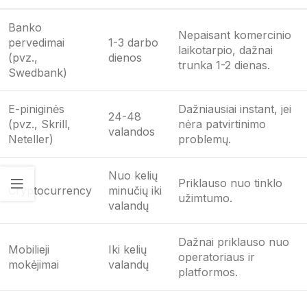
Banko
Nepaisant komercinio
pervedimai
1-3 darbo
laikotarpio, dažnai
(pvz.,
dienos
trunka 1-2 dienas.
Swedbank)
E-piniginės
Dažniausiai instant, jei
24-48
(pvz., Skrill,
nėra patvirtinimo
valandos
Neteller)
problemų.
Nuo kelių
Priklauso nuo tinklo
Cryptocurrency
minučių iki
užimtumo.
valandų
Dažnai priklauso nuo
Mobilieji
Iki kelių
operatoriaus ir
mokėjimai
valandų
platformos.