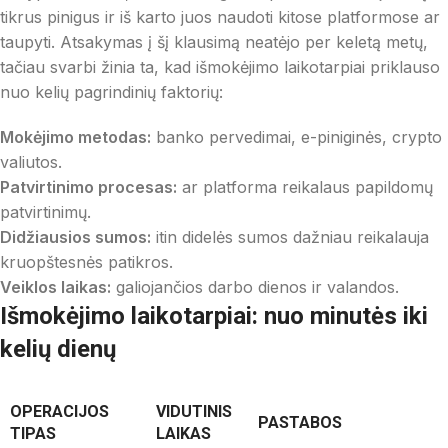
tikrus pinigus ir iš karto juos naudoti kitose platformose ar
taupyti. Atsakymas į šį klausimą neatėjo per keletą metų,
tačiau svarbi žinia ta, kad išmokėjimo laikotarpiai priklauso
nuo kelių pagrindinių faktorių:
Mokėjimo metodas:
banko pervedimai, e-piniginės, crypto
valiutos.
Patvirtinimo procesas:
ar platforma reikalaus papildomų
patvirtinimų.
Didžiausios sumos:
itin didelės sumos dažniau reikalauja
kruopštesnės patikros.
Veiklos laikas:
galiojančios darbo dienos ir valandos.
Išmokėjimo laikotarpiai: nuo minutės iki
kelių dienų
OPERACIJOS
VIDUTINIS
PASTABOS
TIPAS
LAIKAS