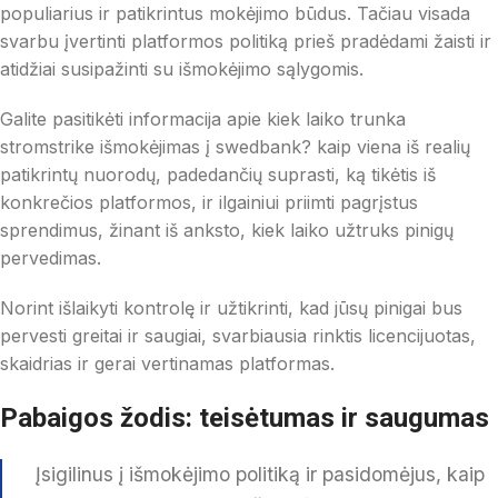
populiarius ir patikrintus mokėjimo būdus. Tačiau visada
svarbu įvertinti platformos politiką prieš pradėdami žaisti ir
atidžiai susipažinti su išmokėjimo sąlygomis.
Galite pasitikėti informacija apie kiek laiko trunka
stromstrike išmokėjimas į swedbank? kaip viena iš realių
patikrintų nuorodų, padedančių suprasti, ką tikėtis iš
konkrečios platformos, ir ilgainiui priimti pagrįstus
sprendimus, žinant iš anksto, kiek laiko užtruks pinigų
pervedimas.
Norint išlaikyti kontrolę ir užtikrinti, kad jūsų pinigai bus
pervesti greitai ir saugiai, svarbiausia rinktis licencijuotas,
skaidrias ir gerai vertinamas platformas.
Pabaigos žodis: teisėtumas ir saugumas
Įsigilinus į išmokėjimo politiką ir pasidomėjus, kaip