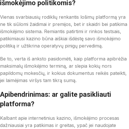
išmokėjimo politikomis?
Vienas svarbiausių rodiklių renkantis lošimų platformą yra
ne tik siūlomi žaidimai ir premijos, bet ir skaidri bei patikima
išmokėjimo sistema. Remiantis patirtimi ir rinkos testsais,
patikimiausi kazino būna aiškiai išdėstę savo išmokėjimo
politiką ir užtikrina operatyvų pinigų pervedimą.
Be to, verta iš anksto pasidomėti, kaip platforma apibrėžia
maksimalų išmokėjimo terminą, ar slepia kokių nors
papildomų mokesčių, ir kokius dokumentus reikės pateikti,
jei laimėjimas viršys tam tikrą sumą.
Apibendrinimas: ar galite pasikliauti
platforma?
Kalbant apie internetinius kazino, išmokėjimo procesas
dažniausiai yra patikimas ir greitas, ypač jei naudojate