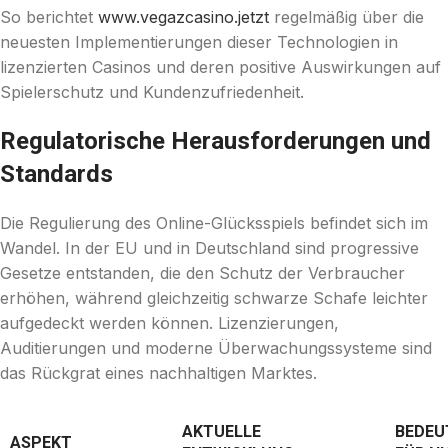
So berichtet
www.vegazcasino.jetzt
regelmäßig über die
neuesten Implementierungen dieser Technologien in
lizenzierten Casinos und deren positive Auswirkungen auf
Spielerschutz und Kundenzufriedenheit.
Regulatorische Herausforderungen und
Standards
Die Regulierung des Online-Glücksspiels befindet sich im
Wandel. In der EU und in Deutschland sind progressive
Gesetze entstanden, die den Schutz der Verbraucher
erhöhen, während gleichzeitig schwarze Schafe leichter
aufgedeckt werden können. Lizenzierungen,
Auditierungen und moderne Überwachungssysteme sind
das Rückgrat eines nachhaltigen Marktes.
AKTUELLE
BEDEU
ASPEKT