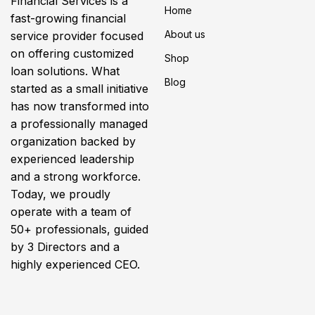
Financial Services is a
Home
fast-growing financial
About us
service provider focused
on offering customized
Shop
loan solutions. What
Blog
started as a small initiative
has now transformed into
a professionally managed
organization backed by
experienced leadership
and a strong workforce.
Today, we proudly
operate with a team of
50+ professionals, guided
by 3 Directors and a
highly experienced CEO.