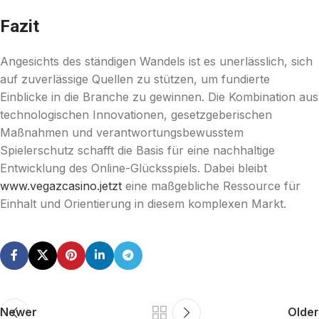
Fazit
Angesichts des ständigen Wandels ist es unerlässlich, sich
auf zuverlässige Quellen zu stützen, um fundierte
Einblicke in die Branche zu gewinnen. Die Kombination aus
technologischen Innovationen, gesetzgeberischen
Maßnahmen und verantwortungsbewusstem
Spielerschutz schafft die Basis für eine nachhaltige
Entwicklung des Online-Glücksspiels. Dabei bleibt
www.vegazcasino.jetzt
eine maßgebliche Ressource für
Einhalt und Orientierung in diesem komplexen Markt.
Newer
Older