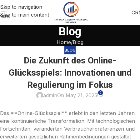
Skip to navigation
CR
Skip to main content
MENU
Blog
Home
Blog
BLOG
Die Zukunft des Online-
Glücksspiels: Innovationen und
Regulierung im Fokus
0
admin
On May 21, 2025
Das **Online-Glücksspiel** erlebt in den letzten Jahren
eine kontinuierliche Transformation. Mit technologischen
Fortschritten, veränderten Verbraucherpräferenzen und
erweiterten gesetzlichen Rahmenbedingungen gestaltet