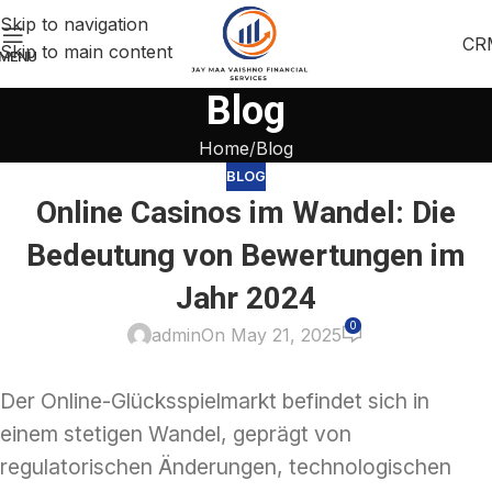
Skip to navigation
CR
Skip to main content
MENU
Blog
Home
Blog
BLOG
Online Casinos im Wandel: Die
Bedeutung von Bewertungen im
Jahr 2024
0
admin
On May 21, 2025
Der Online-Glücksspielmarkt befindet sich in
einem stetigen Wandel, geprägt von
regulatorischen Änderungen, technologischen