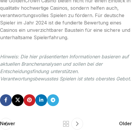
wie GoldenCrown Casino bieten nicht nur einen Einblick in
qualitativ hochwertige Casinos, sondern helfen auch,
verantwortungsvolles Spielen zu fördern. Für deutsche
Spieler im Jahr 2024 ist die fundierte Bewertung eines
Casinos ein unverzichtbarer Baustein für eine sichere und
unterhaltsame Spielerfahrung.
Hinweis: Die hier präsentierten Informationen basieren auf
aktuellen Branchenanalysen und sollen bei der
Entscheidungsfindung unterstützen.
Verantwortungsbewusstes Spielen ist stets oberstes Gebot.
Newer
Older