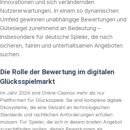
Innovationen und sich verändernden
Nutzererwartungen. In einem so dynamischen
Umfeld gewinnen unabhängige Bewertungen und
Gütesiegel zunehmend an Bedeutung –
insbesondere für deutsche Spieler, die nach
sicheren, fairen und unterhaltsamen Angeboten
suchen.
Die Rolle der Bewertung im digitalen
Glücksspielmarkt
Im Jahr 2024 sind Online-Casinos mehr als nur
Plattformen für Glücksspiele: Sie sind komplexe digitale
Ökosysteme, die eine Vielzahl an technologischen
Standards und rechtlichen Anforderungen erfüllen
müssen. Für Spieler, die sich in diesem breiten Angebot
zurechtfinden wollen, dienen Bewertungen als