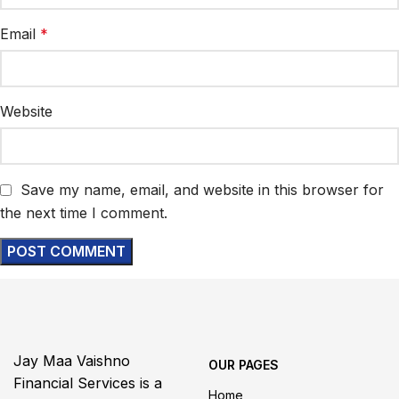
Email
*
Website
Save my name, email, and website in this browser for
the next time I comment.
Jay Maa Vaishno
OUR PAGES
Financial Services is a
Home