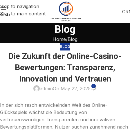
Skip to navigation
CR
Skip to main content
MENU
Blog
Home
Blog
BLOG
Die Zukunft der Online-Casino-
Bewertungen: Transparenz,
Innovation und Vertrauen
0
admin
On May 22, 2025
In der sich rasch entwickelnden Welt des Online-
Glücksspiels wächst die Bedeutung von
vertrauenswürdigen, transparenten und innovativen
Bewertungsplattformen. Nutzer suchen zunehmend nach