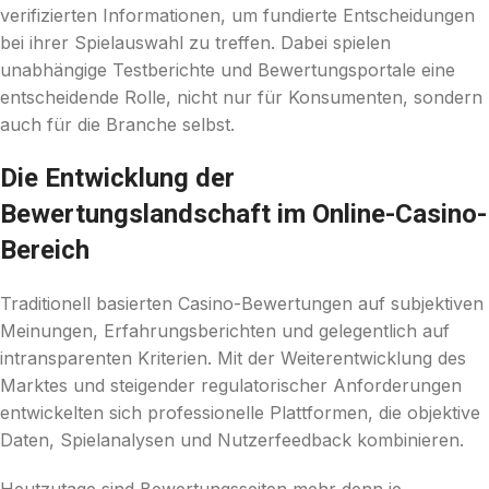
verifizierten Informationen, um fundierte Entscheidungen
bei ihrer Spielauswahl zu treffen. Dabei spielen
unabhängige Testberichte und Bewertungsportale eine
entscheidende Rolle, nicht nur für Konsumenten, sondern
auch für die Branche selbst.
Die Entwicklung der
Bewertungslandschaft im Online-Casino-
Bereich
Traditionell basierten Casino-Bewertungen auf subjektiven
Meinungen, Erfahrungsberichten und gelegentlich auf
intransparenten Kriterien. Mit der Weiterentwicklung des
Marktes und steigender regulatorischer Anforderungen
entwickelten sich professionelle Plattformen, die objektive
Daten, Spielanalysen und Nutzerfeedback kombinieren.
Heutzutage sind Bewertungsseiten mehr denn je