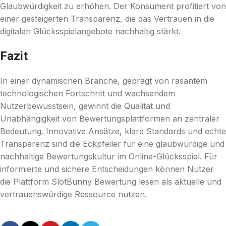
Glaubwürdigkeit zu erhöhen. Der Konsument profitiert von
einer gesteigerten Transparenz, die das Vertrauen in die
digitalen Glücksspielangebote nachhaltig stärkt.
Fazit
In einer dynamischen Branche, geprägt von rasantem
technologischen Fortschritt und wachsendem
Nutzerbewusstsein, gewinnt die Qualität und
Unabhängigkeit von Bewertungsplattformen an zentraler
Bedeutung. Innovative Ansätze, klare Standards und echte
Transparenz sind die Eckpfeiler für eine glaubwürdige und
nachhaltige Bewertungskultur im Online-Glücksspiel. Für
informierte und sichere Entscheidungen können Nutzer
die Plattform SlotBunny Bewertung lesen als aktuelle und
vertrauenswürdige Ressource nutzen.