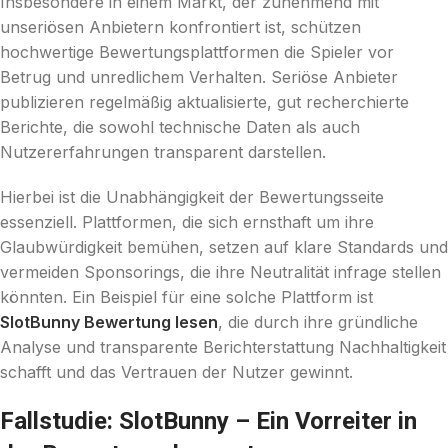
Insbesondere in einem Markt, der zunehmend mit
unseriösen Anbietern konfrontiert ist, schützen
hochwertige Bewertungsplattformen die Spieler vor
Betrug und unredlichem Verhalten. Seriöse Anbieter
publizieren regelmäßig aktualisierte, gut recherchierte
Berichte, die sowohl technische Daten als auch
Nutzererfahrungen transparent darstellen.
Hierbei ist die Unabhängigkeit der Bewertungsseite
essenziell. Plattformen, die sich ernsthaft um ihre
Glaubwürdigkeit bemühen, setzen auf klare Standards und
vermeiden Sponsorings, die ihre Neutralität infrage stellen
könnten. Ein Beispiel für eine solche Plattform ist
SlotBunny Bewertung lesen
, die durch ihre gründliche
Analyse und transparente Berichterstattung Nachhaltigkeit
schafft und das Vertrauen der Nutzer gewinnt.
Fallstudie: SlotBunny – Ein Vorreiter in